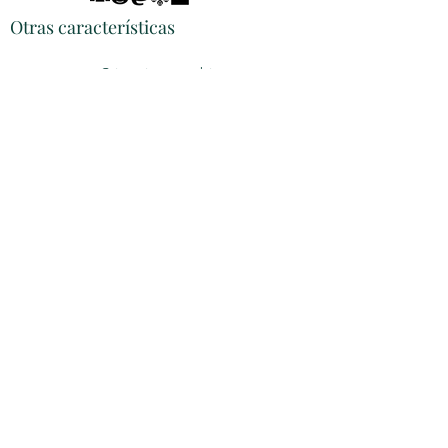
Otras características
Cripto-intercambio
P.F.
Programa de afiliados
Promociones
Política de reembolsos
Do Not Sell My Personal Information
© Derechos de autor - Derechos
reservados
Por Spyros P.. Orgullosamente creado con
Wix.com