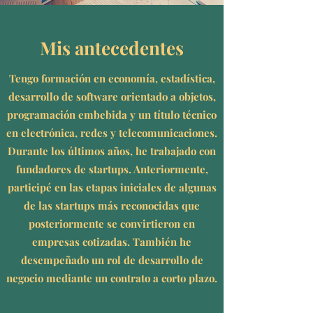
Mis antecedentes
Tengo formación en economía, estadística,
desarrollo de software orientado a objetos,
programación embebida y un título técnico
en electrónica, redes y telecomunicaciones.
Durante los últimos años, he trabajado con
fundadores de startups. Anteriormente,
participé en las etapas iniciales de algunas
de las startups más reconocidas que
posteriormente se convirtieron en
empresas cotizadas. También he
desempeñado un rol de desarrollo de
negocio mediante un contrato a corto plazo.