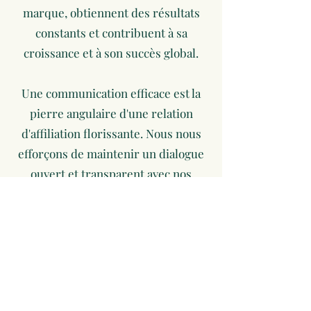
marque, obtiennent des résultats
constants et contribuent à sa
croissance et à son succès global.
Une communication efficace est la
pierre angulaire d'une relation
d'affiliation florissante. Nous nous
efforçons de maintenir un dialogue
ouvert et transparent avec nos
partenaires, leur fournissant des
mises à jour régulières, des
commentaires et des opportunités
de collaboration par le biais d'une
section dédiée au programme
d'affiliation sur notre plateforme. Ce