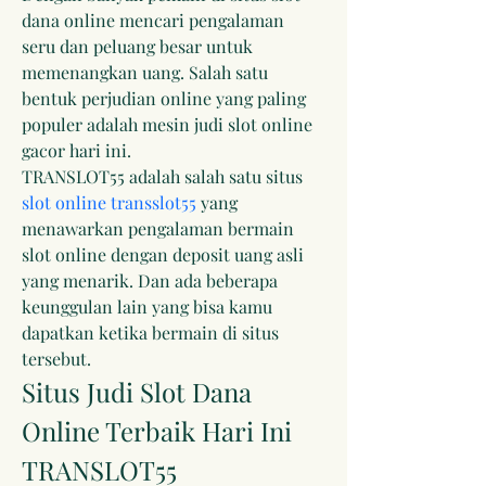
dana online mencari pengalaman 
seru dan peluang besar untuk 
memenangkan uang. Salah satu 
bentuk perjudian online yang paling 
populer adalah mesin judi slot online 
gacor hari ini.
TRANSLOT55 adalah salah satu situs 
slot online transslot55
 yang 
menawarkan pengalaman bermain 
slot online dengan deposit uang asli 
yang menarik. Dan ada beberapa 
keunggulan lain yang bisa kamu 
dapatkan ketika bermain di situs 
tersebut.
Situs Judi Slot Dana 
Online Terbaik Hari Ini 
TRANSLOT55