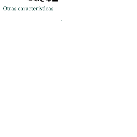
Otras características
Cripto-intercambio
P.F.
Programa de afiliados
Promociones
Política de reembolsos
Do Not Sell My Personal Information
© Derechos de autor - Derechos
reservados
Por Spyros P.. Orgullosamente creado con
Wix.com