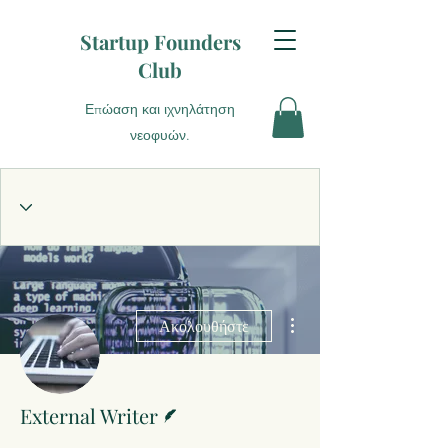
Startup Founders
Club
Επώαση και ιχνηλάτηση
νεοφυών.
Περισσότερες ενέργειες
Ακολουθήστε
Συγγραφέας
External Writer